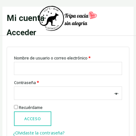
Ir
al
Mi cuenta
contenido
Acceder
Obligatorio
Nombre de usuario o correo electrónico
*
Obligatorio
Contraseña
*
Recuérdame
ACCESO
¿Olvidaste la contraseña?