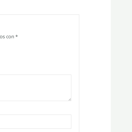
dos con
*