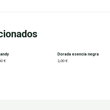
cionados
handy
Dorada esencia negra
50
€
2,00
€