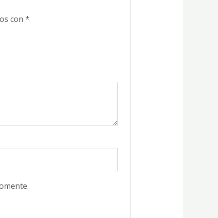
dos con
*
comente.