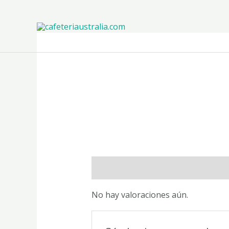
Ir
al
contenido
Valoraciones (0)
No hay valoraciones aún.