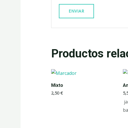
Productos rela
Mixto
A
2,50
€
5,
j
ba