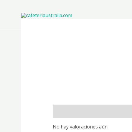
Ir
al
contenido
Valoraciones (0)
No hay valoraciones aún.