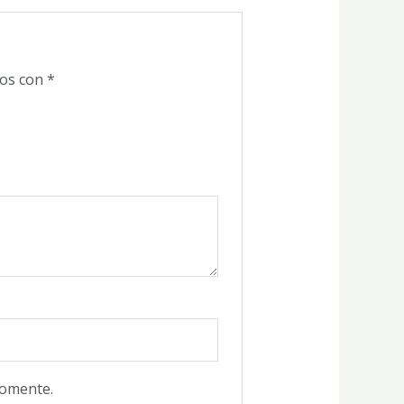
dos con
*
comente.