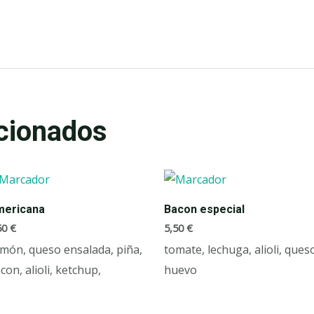
cionados
mericana
Bacon especial
50
€
5,50
€
amón, queso ensalada, piña,
tomate, lechuga, alioli, ques
con, alioli, ketchup,
huevo