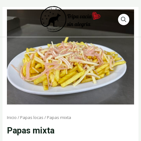
Ir
al
contenido
Inicio
/
Papas locas
/ Papas mixta
Papas mixta