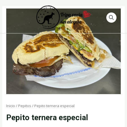
Ir
al
contenido
Inicio
/
Pepitos
/ Pepito ternera especial
Pepito ternera especial