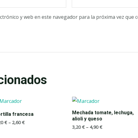
ctrónico y web en este navegador para la próxima vez que 
cionados
Mechada tomate, lechuga,
rtilla francesa
alioli y queso
20
€
–
2,60
€
3,20
€
–
4,90
€