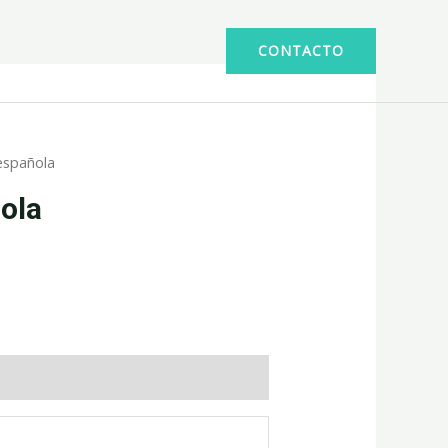
CONTACTO
 española
ñola