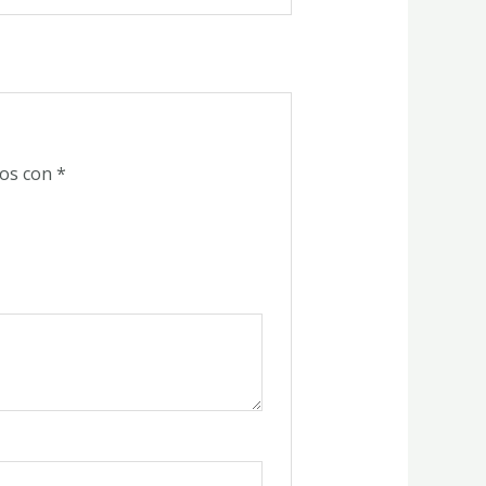
dos con
*