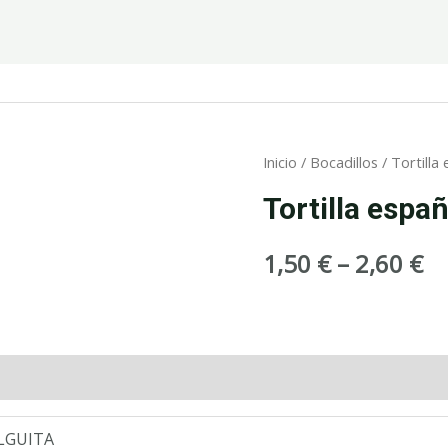
Inicio
/
Bocadillos
/ Tortilla
Tortilla espa
1,50
€
–
2,60
€
s (0)
LGUITA