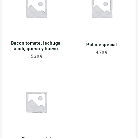
Bacon tomate, lechuga,
Pollo especial
alioli, queso y huevo.
4,70
€
5,20
€