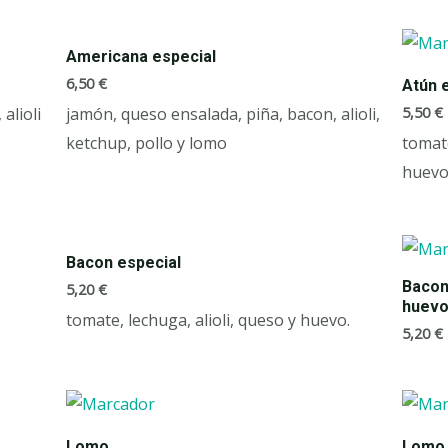
Americana especial
6,50
€
Atún 
5,50
€
alioli
jamón, queso ensalada, piña, bacon, alioli,
ketchup, pollo y lomo
tomate
huevo
Bacon especial
Bacon 
5,20
€
huevo
tomate, lechuga, alioli, queso y huevo.
5,20
€
Lomo
Lomo 