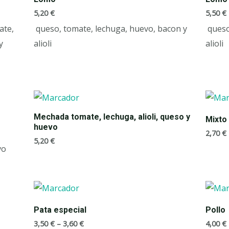
5,20
€
5,50
€
ate,
queso, tomate, lechuga, huevo, bacon y
queso
y
alioli
alioli
Mechada tomate, lechuga, alioli, queso y
Mixto
huevo
2,70
€
5,20
€
vo
Pata especial
Pollo
3,50
€
–
3,60
€
4,00
€