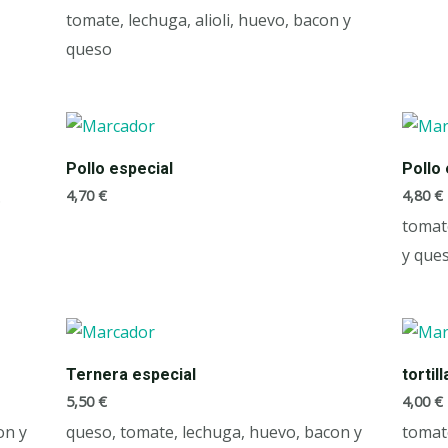
tomate, lechuga, alioli, huevo, bacon y
queso
Pollo especial
Pollo 
4,70
€
4,80
€
.
tomate
y ques
Ternera especial
tortil
5,50
€
4,00
€
on y
queso, tomate, lechuga, huevo, bacon y
tomate