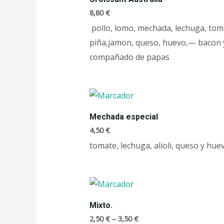
8,80
€
pollo, lomo, mechada, lechuga, tom
piña,jamon, queso, huevo,
—
bacon 
compañado de papas
Mechada especial
4,50
€
tomate, lechuga, alioli, queso y hue
Mixto.
2,50
€
–
3,50
€